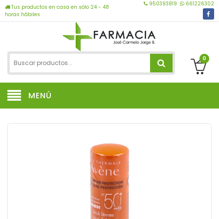
950393819
661226302
Tus productos en casa en sólo 24 - 48
horas hábiles
0
MENÚ