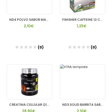
ND4 POLVO SABOR MANZANA VERDE 40GR INFISPORT
FINISHER CAFFEINE 12 COLA SOBRES 50 G
2,10€
1,25€
(0)
(0)
Añadir
Añadir
CREATINA CELLULAR Q10 POLVO CITRICO INFISPORT
ND3 SOLID BARRITA SABOR CITRICO SIN CAFEÍNA INFISPORT
28,90€
2,10€