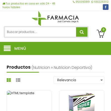
950393819
661226302
Tus productos en casa en sólo 24 - 48
horas hábiles
0
MENÚ
Productos
(nutricion » Nutricion Deportiva)