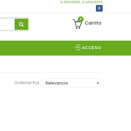
950393819
661226302
0
Carrito
ACCESO
Ordenar Por: