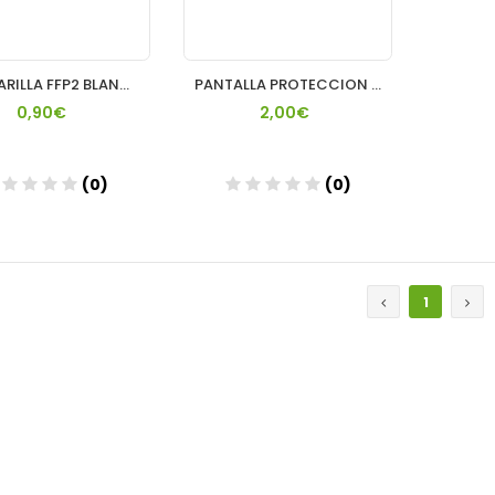
MASCARILLA FFP2 BLANCA PHARMASUR
PANTALLA PROTECCION FACIAL 1U/HEFARAL
0,90€
2,00€
(0)
(0)
Añadir
Añadir
1