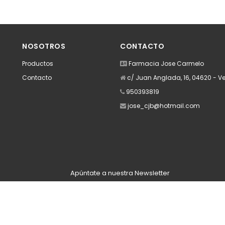
NOSOTROS
CONTACTO
Productos
Farmacia Jose Carmelo
Contacto
c/ Juan Anglada, 16, 04620 - Ve
950393819
jose_cjb@hotmail.com
Apúntate a nuestra Newsletter
Escribe aquí tu email...
Suscribirse
He leído y acepto la
pólitica de privacidad