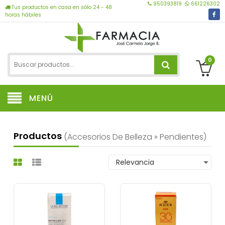
950393819
661226302
Tus productos en casa en sólo 24 - 48
horas hábiles
0
MENÚ
Productos
(accesorios De Belleza » Pendientes)